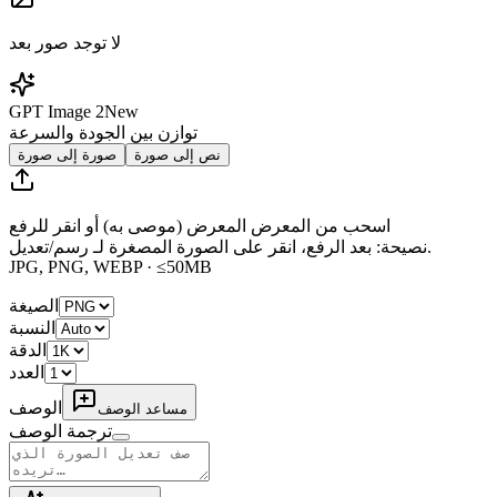
لا توجد صور بعد
GPT Image 2
New
توازن بين الجودة والسرعة
نص إلى صورة
صورة إلى صورة
اسحب من المعرض
المعرض
(موصى به) أو انقر للرفع
.
نصيحة: بعد الرفع، انقر على الصورة المصغرة لـ
رسم/تعديل
JPG, PNG, WEBP · ≤50MB
الصيغة
النسبة
الدقة
العدد
الوصف
مساعد الوصف
ترجمة الوصف