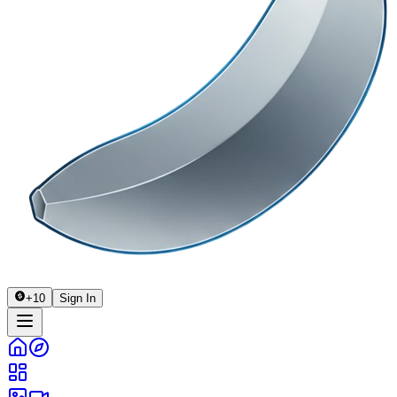
+
10
Sign In