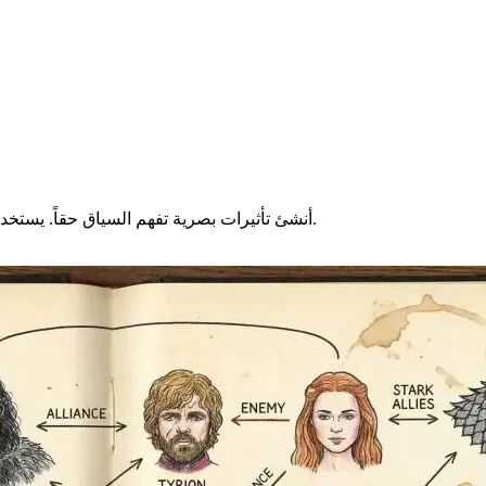
أنشئ تأثيرات بصرية تفهم السياق حقاً. يستخدم محرك الاستدلال المحسن لدينا المعرفة بالعالم الحقيقي لدقة فائقة.