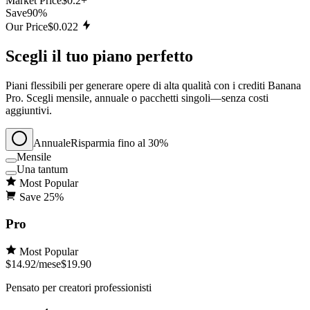
Market Price
$0.2+
Save
90%
Our Price
$0.022
Scegli il tuo piano perfetto
Piani flessibili per generare opere di alta qualità con i crediti Banana
Pro. Scegli mensile, annuale o pacchetti singoli—senza costi
aggiuntivi.
Annuale
Risparmia fino al 30%
Mensile
Una tantum
Most Popular
Save
25
%
Pro
Most Popular
$14.92
/mese
$19.90
Pensato per creatori professionisti