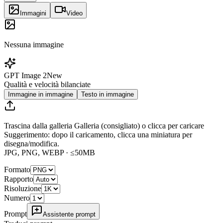
Immagini
Video
Nessuna immagine
GPT Image 2
New
Qualità e velocità bilanciate
Immagine in immagine
Testo in immagine
Trascina dalla galleria
Galleria
(consigliato) o clicca per caricare
Suggerimento: dopo il caricamento, clicca una miniatura per
disegna/modifica
.
JPG, PNG, WEBP · ≤50MB
Formato
Rapporto
Risoluzione
Numero
Prompt
Assistente prompt