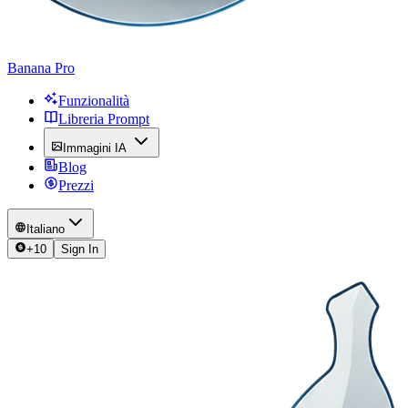
Banana Pro
Funzionalità
Libreria Prompt
Immagini IA
Blog
Prezzi
Italiano
+
10
Sign In