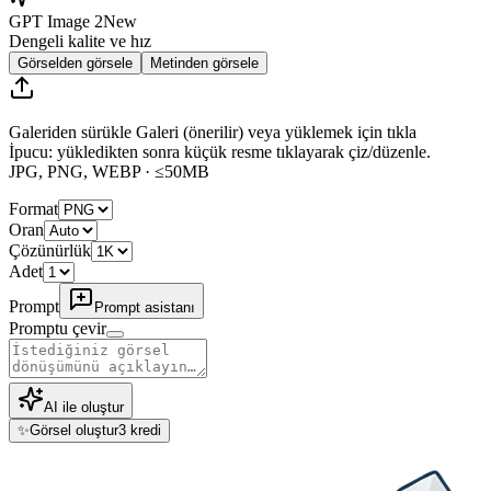
GPT Image 2
New
Dengeli kalite ve hız
Görselden görsele
Metinden görsele
Galeriden sürükle
Galeri
(önerilir) veya yüklemek için tıkla
İpucu: yükledikten sonra küçük resme tıklayarak
çiz/düzenle
.
JPG, PNG, WEBP · ≤50MB
Format
Oran
Çözünürlük
Adet
Prompt
Prompt asistanı
Promptu çevir
AI ile oluştur
✨
Görsel oluştur
3
kredi