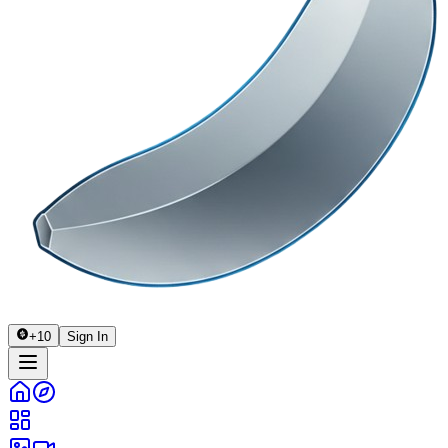
+
10
Sign In