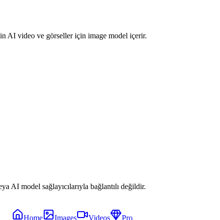
n AI video ve görseller için image model içerir.
 AI model sağlayıcılarıyla bağlantılı değildir.
Home
Images
Videos
Pro