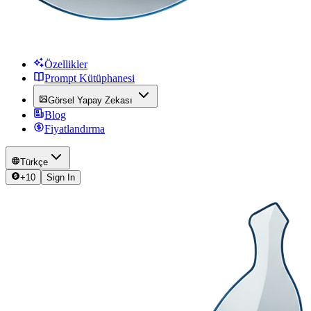
Özellikler
Prompt Kütüphanesi
Görsel Yapay Zekası
Blog
Fiyatlandırma
Türkçe
+
10
Sign In